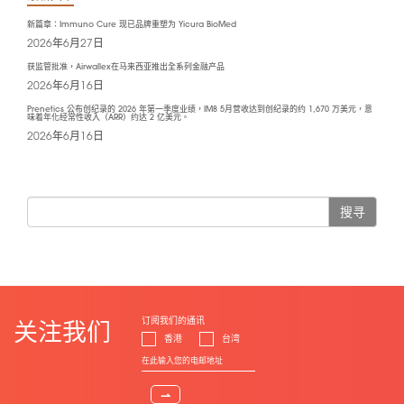
新篇章：Immuno Cure 现已品牌重塑为 Yicura BioMed
2026年6月27日
获监管批准，Airwallex在马来西亚推出全系列金融产品
2026年6月16日
Prenetics 公布创纪录的 2026 年第一季度业绩，IM8 5月营收达到创纪录的约 1,670 万美元，意
味着年化经常性收入（ARR）约达 2 亿美元。
2026年6月16日
搜寻
订阅我们的通讯
关注我们
香港
台湾
⇀