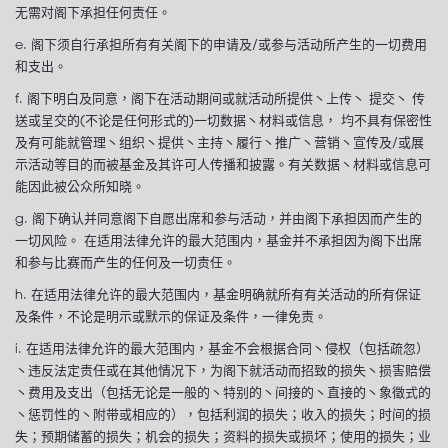
无需对阁下承担任何责任。
e. 阁下须自行承担所有有关阁下的申请及/或参与活动所产生的一切费用
和支出。
f. 阁下明白及同意，阁下在活动期间或就活动所提供丶上传丶 提交丶 传
送或呈交的(不论是任何形式的)一切数据丶材料或信息， 均不具有保密性
及有可能就管理丶组织丶提供丶主持丶履行丶推广丶营销丶宣传及/或展
示活动等目的而被基金及其许可人传播和披露。有关数据丶材料或信息可
能因此被公众所知晓。
g. 阁下确认并同意阁下自愿出席和参与活动，并由阁下承担因而产生的
一切风险。 在适用法律允许的最大范围内，基金并不承担因为阁下出席
和参与比赛而产生的任何及一切责任。
h. 在适用法律允许的最大范围内，基金明确就所有有关活动的所有保证
及条件，不论是明示或默示的保证及条件，一律免责。
i. 在适用法律允许的最大范围内，基金不会根据合同丶侵权（包括疏忽）
丶违反法定责任或在其他情况下，为阁下就活动而招致的损失丶损害赔偿
丶费用及支出（包括无论是一般的丶特别的丶间接的丶直接的丶象徵式的
丶惩罚性的丶附带或相应的），包括利润的损失；收入的损失；时间的损
失；预期储蓄的损失；机会的损失；资料的损失或损坏；使用的损失；业