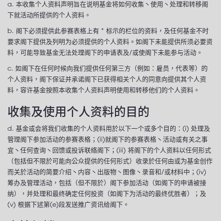
a. 本收集个人资料声明旨在说明基金将如何收集丶使用丶处理和转移阁
下就活动所提供的个人资料。
b. 阁下必须提供此参赛表格上有 * 标示的栏位的资料，及任何基金不时
要求阁下提供及列明为必须提供的个人资料。如阁下未能提供所须必要资
料，可能导致基金无法处理阁下的申请表及/或使阁下未能参与活动。
c. 如阁下在任何时候向我们提供任何第三方（例如：雇员，代表等）的
个人资料，阁下保证并承诺阁下已获得相关个人的同意向提供其个人资
料，容许基金按照本收集个人资料声明使用和转移他们的个人资料。
收集及使用个人资料的目的
d. 基金或会将我们收集的个人资料用於以下一个或多个目的：(i) 处理及
管理阁下参加活动的参赛表格；(ii)就阁下的参赛表格丶活动或有关之事
宜丶任何查询丶回馈或投诉联络阁下；(iii) 将阁下的个人资料以任何形式
（包括但不限於可能向公众提供的任何形式）收录於任何由或为基金创作
而关於活动的简要介绍丶内容丶出版物丶图像丶录音和/或材料中；(iv)
筹办及管理活动，包括（但不限於）阁下参加活动（如阁下的申请被接
纳），并处理和最终确定任何投资（如阁下为活动的最终优胜者）；及
(v) 根据下述第(e)段发送推广资讯给阁下。