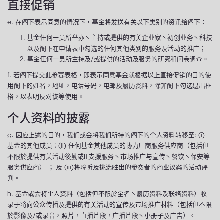
直接促销
e. 在阁下表示同意的情况下，基金将发送有关以下类别的资讯给阁下：
基金任何一员所举办丶主持或提供的有关企业家丶初创业务丶科技
以及阁下在申请表中勾选的任何其他类别的服务及活动的推广；
基金任何一员所主持及/或提供的活动及服务的研究和问卷调查。
f. 若阁下提交此参赛表格，即表示同意基金就根据以上直接促销的目的使
用阁下的姓名，地址，电话号码，电邮及履历资料，除非阁下勾选退出框
格，以表明反对该等使用。
个人资料的披露
g. 因应上述的目的，我们或会将我们所持的阁下的个人资料转移至: (i)
基金的其他成员；(ii) 任何基金其他成员的协力厂商服务供应商（包括但
不限於提供有关活动後勤或IT支援服务丶市场推广与宣传丶餐饮丶保安等
服务供应商） ； 及 (iii)将聆听及挑选胜出的参赛者的商业议案的活动评
判。
h. 基金或会将个人资料（包括但不限於全名丶履历资料及联络资料）收
录于将向公众传播及提供的有关活动的宣传及市场推广材料（包括但不限
於影像及/或录音，照片，直播片段，广播片段丶小册子及广告）。