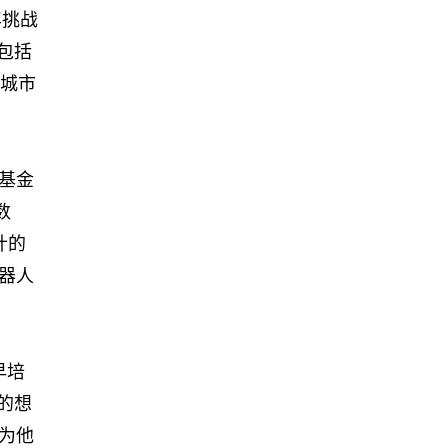
年挑战
包括
区城市
基金
数
计的
器人
早培
的想
为他