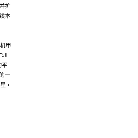
并扩
续本
r机甲
JI
的平
的一
新星，