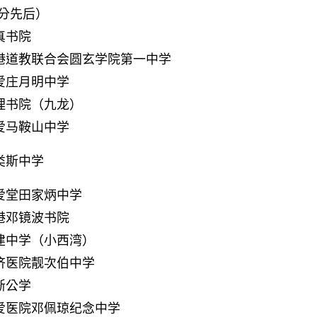
分先后）
真书院
港道教联合会圆玄学院第一中学
爱庄月明中学
理书院（九龙）
爱马鞍山中学
类斯中学
爱堂田家炳中学
港邓镜波书院
建中学（小西湾）
济医院靓次伯中学
浙公学
爱医院邓佩琼纪念中学