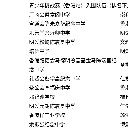
青少年挑战赛（香港站）入围队伍（排名不
厂商会蔡章阁中学
崇
宣道会陈朱素华纪念中学
香
乐善堂余近卿中学
明
明爱粉岭陈震夏中学
文
培侨中学
明
香港路德会马锦明慈善基金马陈端喜纪
圣
念中学
礼贤会彭学高纪念中学
仁
圣公会李福庆中学
香
邓镜波学校
福
明爱元朗陈震夏中学
仁
香港仔工业学校
苏
余振强纪念中学
博