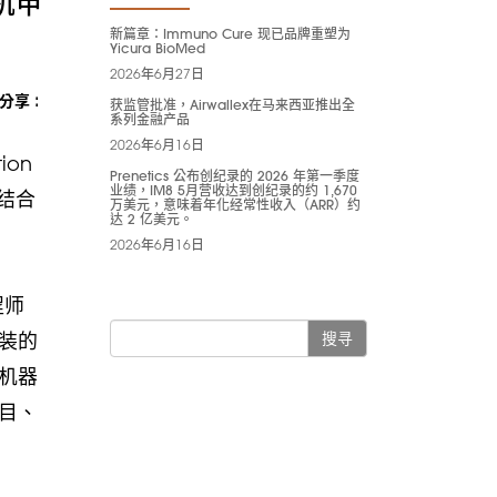
r机甲
新篇章：Immuno Cure 现已品牌重塑为
Yicura BioMed
2026年6月27日
分享 :
获监管批准，Airwallex在马来西亚推出全
系列金融产品
2026年6月16日
on
Prenetics 公布创纪录的 2026 年第一季度
业绩，IM8 5月营收达到创纪录的约 1,670
结合
万美元，意味着年化经常性收入（ARR）约
达 2 亿美元。
2026年6月16日
程师
装的
搜寻
机器
目、