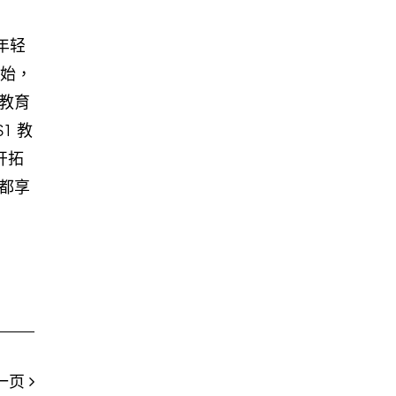
年轻
开始，
的教育
1 教
开拓
都享
一页