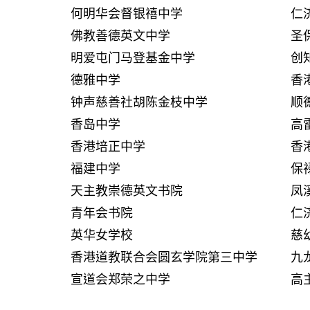
何明华会督银禧中学
仁
佛教善德英文中学
圣
明爱屯门马登基金中学
创
德雅中学
香
钟声慈善社胡陈金枝中学
顺
香岛中学
高
香港培正中学
香
福建中学
保
天主教崇德英文书院
凤
青年会书院
仁
英华女学校
慈
香港道教联合会圆玄学院第三中学
九
宣道会郑荣之中学
高