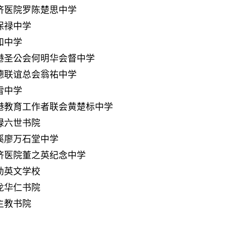
济医院罗陈楚思中学
保禄中学
知中学
港圣公会何明华会督中学
德联谊总会翁祐中学
雷中学
港教育工作者联会黄楚标中学
禄六世书院
溪廖万石堂中学
济医院董之英纪念中学
幼英文学校
龙华仁书院
主教书院