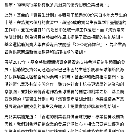
醫療、物聯網行業都有很多具潛質的優秀初創企業出現。」
此外，基金的『實習生計劃』亦吸引了超過800份來自本地大學生的
申請。在為期六個月的實習中，超過6成的實習生參與到平臺營運的
工作中，並在天貓雙11的活動中獲取一線工作經驗。而『淘寶電商
培訓計劃』則為過百名參加者在周末提供了電商相關的技能培訓。
基金還協助淘寶大學在香港首次開辦『CEO電商課程』， 為企業高
管提供電商最新發展趨勢和實踐技能的培訓。
展望2017年，基金將繼續通過資金投資來支持香港初創生態圈的發
展，協助被投資公司通過阿里巴巴集團的生態系統和全球網絡資源
加快擴展亞太區和全球的業務。同時，基金將和政府相關部門、香
港的孵化器及共創空間合作，致力在社會上培養更濃厚的創業和創
意氛圍，並對外宣傳香港作為全球重要的創意和創業之都。基金廣
受歡迎的『實習生計劃』和『淘寶電商培訓計劃』也將繼續為有意
發展電商相關技能的學生及在職人士提供實踐經驗和技術培訓。
周駱美琪補充道：「香港的創業者具備全球視野、專業精神及創新
思維，我們對香港初創企業的發展充滿信心。相信只要這些優秀的
創業者能努力將創業夢想付諸實踐，他們定能成為推動香港創新經