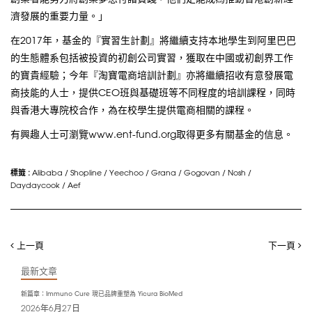
濟發展的重要力量。」
在2017年，基金的『實習生計劃』將繼續支持本地學生到阿里巴巴
的生態體系包括被投資的初創公司實習，獲取在中國或初創界工作
的寶貴經驗；今年『淘寶電商培訓計劃』亦將繼續招收有意發展電
商技能的人士，提供CEO班與基礎班等不同程度的培訓課程，同時
與香港大專院校合作，為在校學生提供電商相關的課程。
有興趣人士可瀏覽www.ent-fund.org取得更多有關基金的信息。
標籤 :
Alibaba
/
Shopline
/
Yeechoo
/
Grana
/
Gogovan
/
Nosh
/
Daydaycook
/
Aef
上一頁
下一頁
最新文章
新篇章：Immuno Cure 現已品牌重塑為 Yicura BioMed
2026年6月27日