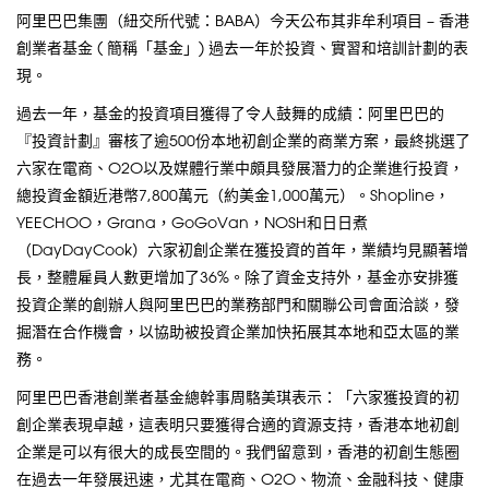
阿里巴巴集團（紐交所代號：BABA）今天公布其非牟利項目 – 香港
創業者基金 ( 簡稱「基金」) 過去一年於投資、實習和培訓計劃的表
現。
過去一年，基金的投資項目獲得了令人鼓舞的成績：阿里巴巴的
『投資計劃』審核了逾500份本地初創企業的商業方案，最終挑選了
六家在電商、O2O以及媒體行業中頗具發展潛力的企業進行投資，
總投資金額近港幣7,800萬元（約美金1,000萬元）。Shopline，
YEECHOO，Grana，GoGoVan，NOSH和日日煮
（DayDayCook）六家初創企業在獲投資的首年，業績均見顯著增
長，整體雇員人數更增加了36%。除了資金支持外，基金亦安排獲
投資企業的創辦人與阿里巴巴的業務部門和關聯公司會面洽談，發
掘潛在合作機會，以協助被投資企業加快拓展其本地和亞太區的業
務。
阿里巴巴香港創業者基金總幹事周駱美琪表示：「六家獲投資的初
創企業表現卓越，這表明只要獲得合適的資源支持，香港本地初創
企業是可以有很大的成長空間的。我們留意到，香港的初創生態圈
在過去一年發展迅速，尤其在電商、O2O、物流、金融科技、健康