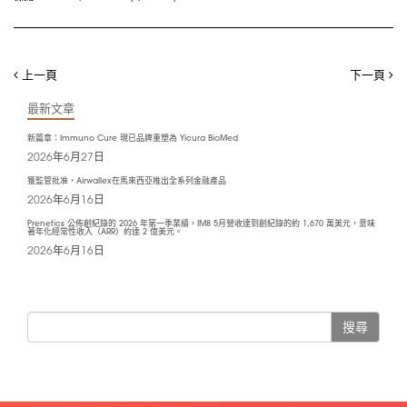
上一頁
下一頁
最新文章
新篇章：Immuno Cure 現已品牌重塑為 Yicura BioMed
2026年6月27日
獲監管批准，Airwallex在馬來西亞推出全系列金融產品
2026年6月16日
Prenetics 公佈創紀錄的 2026 年第一季業績，IM8 5月營收達到創紀錄的約 1,670 萬美元，意味
著年化經常性收入（ARR）約達 2 億美元。
2026年6月16日
搜尋